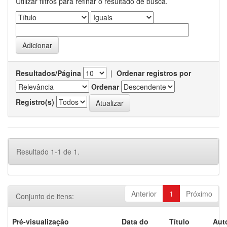
Utilizar filtros para refinar o resultado de busca.
Resultados/Página
|
Ordenar registros por
Ordenar
Registro(s)
Resultado 1-1 de 1.
Anterior
1
Próximo
Conjunto de itens:
Pré-visualização
Data do
Título
Aut