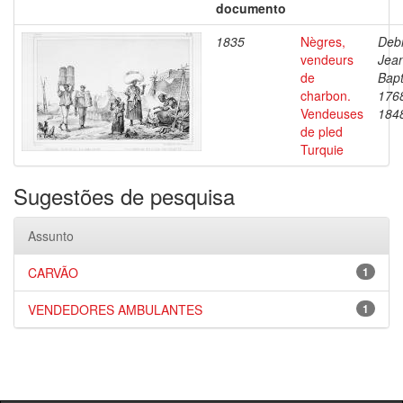
documento
1835
Nègres,
Debr
vendeurs
Jea
de
Bapt
charbon.
176
Vendeuses
184
de pled
Turquie
Sugestões de pesquisa
Assunto
CARVÃO
1
VENDEDORES AMBULANTES
1