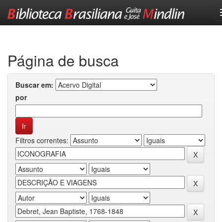
Skip
navigation
Página de busca
Buscar em:
por
Filtros correntes: