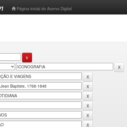
-->
Página inicial do Acervo Digital