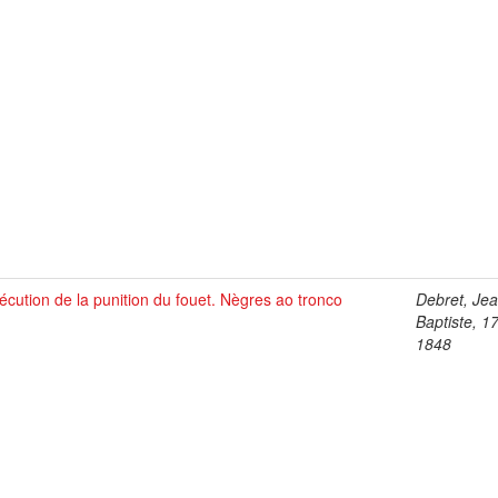
écution de la punition du fouet. Nègres ao tronco
Debret, Je
Baptiste, 1
1848