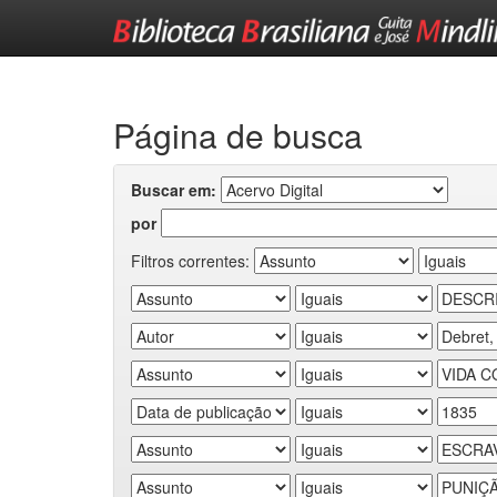
Skip
navigation
Página de busca
Buscar em:
por
Filtros correntes: