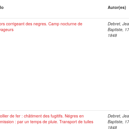
lo
Autor(es)
ors corrigeant des negres. Camp nocturne de
Debret, Je
yageurs
Baptiste, 1
1848
ollier de fer : châtiment des fugitifs. Négres en
Debret, Je
ission : par un temps de pluie. Transport de tuiles
Baptiste, 1
1848