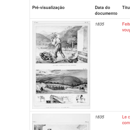
Pré-visualização
Data do
Títu
documento
1835
Feit
vou
1835
Le c
comm