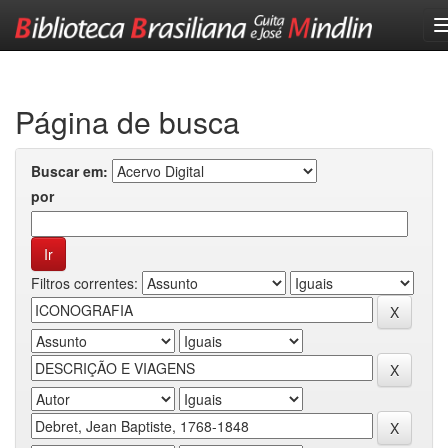
Skip
navigation
Página de busca
Buscar em:
por
Filtros correntes: