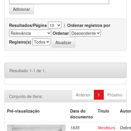
Resultados/Página
|
Ordenar registros por
Ordenar
Registro(s)
Resultado 1-1 de 1.
Anterior
1
Próximo
Conjunto de itens:
Pré-visualização
Data do
Título
Autor
documento
1835
Vendeurs
Debre