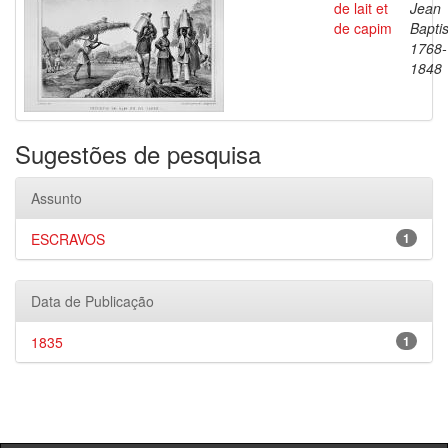
de lait et
Jean
de capim
Baptis
1768-
1848
Sugestões de pesquisa
Assunto
ESCRAVOS
1
Data de Publicação
1835
1