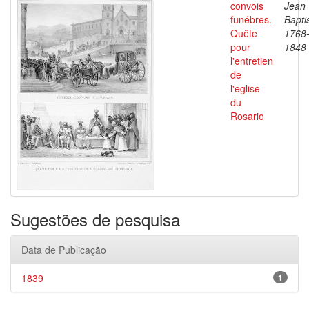
convois
Jean
funébres.
Bapti
Quête
1768
pour
1848
l'entretien
de
l'eglise
du
Rosario
Sugestões de pesquisa
Data de Publicação
1839
1