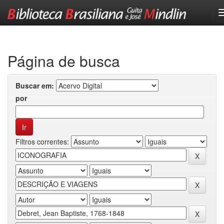
Skip
navigation
Página de busca
Buscar em:
por
Filtros correntes: