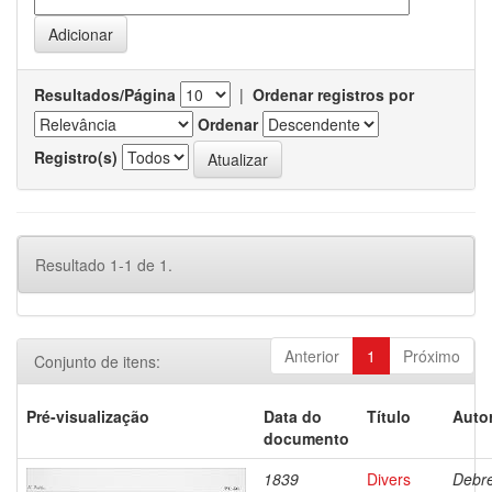
Resultados/Página
|
Ordenar registros por
Ordenar
Registro(s)
Resultado 1-1 de 1.
Anterior
1
Próximo
Conjunto de itens:
Pré-visualização
Data do
Título
Autor
documento
1839
Divers
Debre