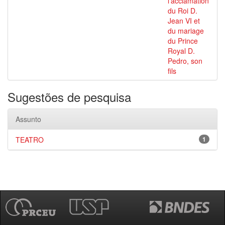
l’acclamation
du Roi D.
Jean VI et
du mariage
du Prince
Royal D.
Pedro, son
fils
Sugestões de pesquisa
Assunto
TEATRO
1