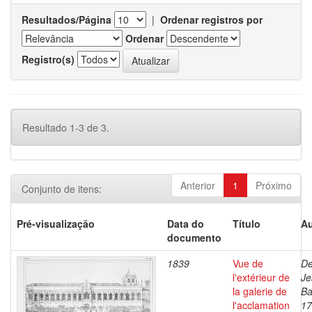
Resultados/Página
|
Ordenar registros por
Ordenar
Registro(s)
Resultado 1-3 de 3.
Anterior
1
Próximo
Conjunto de itens:
Pré-visualização
Data do
Título
Au
documento
1839
Vue de
De
l'extérieur de
Je
la galerie de
Ba
l'acclamation
17