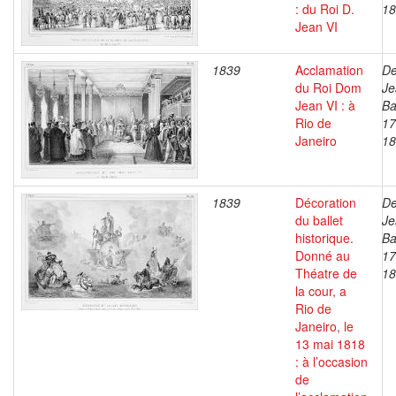
: du Roi D.
18
Jean VI
1839
Acclamation
De
du Roi Dom
Je
Jean VI : à
Ba
Rio de
17
Janeiro
18
1839
Décoration
De
du ballet
Je
historique.
Ba
Donné au
17
Théatre de
18
la cour, a
Rio de
Janeiro, le
13 mai 1818
: à l’occasion
de