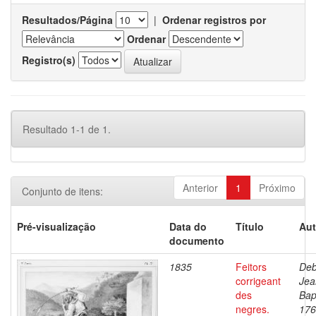
Resultados/Página
|
Ordenar registros por
Ordenar
Registro(s)
Resultado 1-1 de 1.
Anterior
1
Próximo
Conjunto de itens:
Pré-visualização
Data do
Título
Aut
documento
1835
Feitors
Deb
corrigeant
Jea
des
Bap
negres.
176