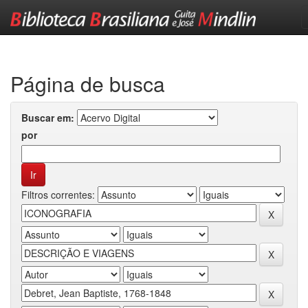
Skip
navigation
Página de busca
Buscar em:
por
Filtros correntes: