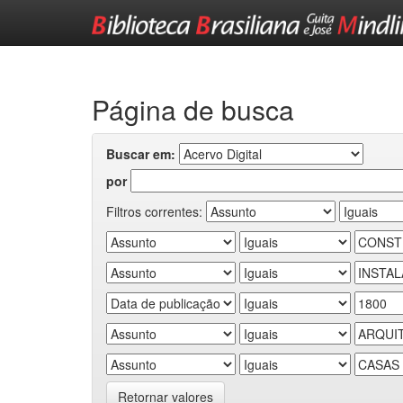
Skip
navigation
Página de busca
Buscar em:
por
Filtros correntes:
Retornar valores