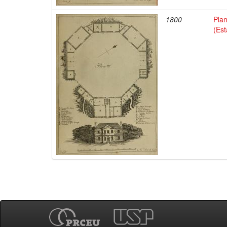
1800
Pla
(Es