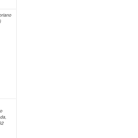
toriano
)
do
da,
62