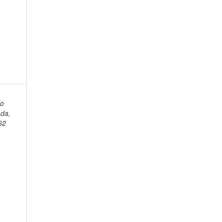
do
da,
62