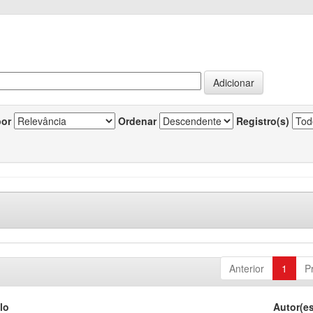
por
Ordenar
Registro(s)
Anterior
1
P
lo
Autor(e