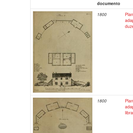
documento
1800
Pla
adap
duze
1800
Pla
ada
libr