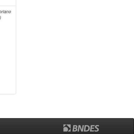
toriano
)