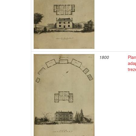
1800
Pla
adap
trez