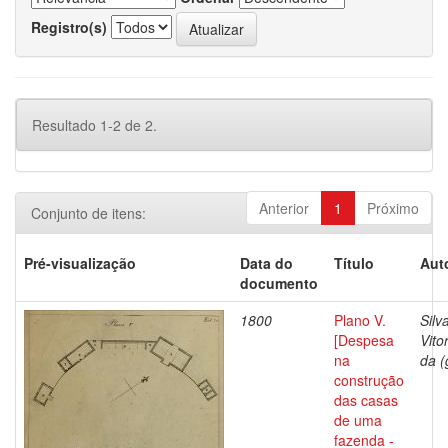
Registro(s)
Resultado 1-2 de 2.
Anterior
1
Próximo
Conjunto de itens:
Pré-visualização
Data do
Título
Aut
documento
1800
Plano V.
Silv
[Despesa
Vito
na
da (
construção
das casas
de uma
fazenda -