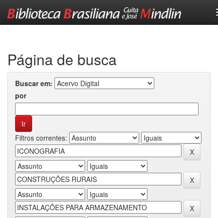
Skip
navigation
Página de busca
Buscar em:
por
Filtros correntes: