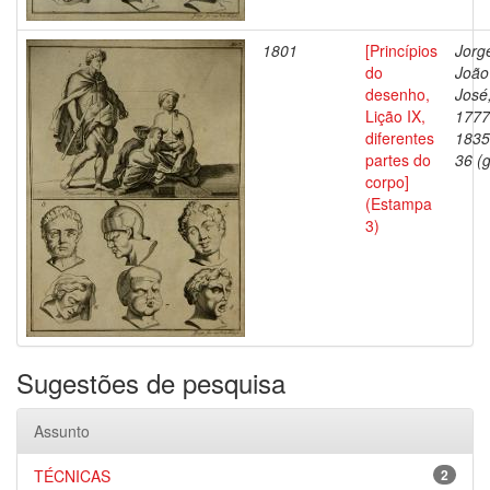
1801
[Princípios
Jorg
do
João
desenho,
José
Lição IX,
1777
diferentes
1835
partes do
36 (g
corpo]
(Estampa
3)
Sugestões de pesquisa
Assunto
TÉCNICAS
2