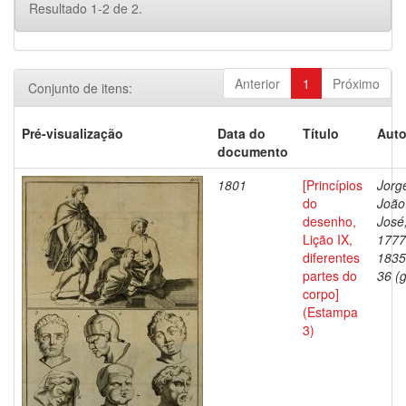
Resultado 1-2 de 2.
Anterior
1
Próximo
Conjunto de itens:
Pré-visualização
Data do
Título
Auto
documento
1801
[Princípios
Jorg
do
João
desenho,
José
Lição IX,
1777
diferentes
1835
partes do
36 (g
corpo]
(Estampa
3)