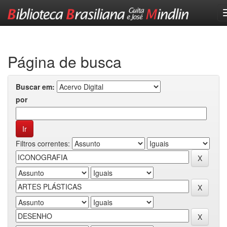
Skip
navigation
Página de busca
Buscar em:
por
Filtros correntes: