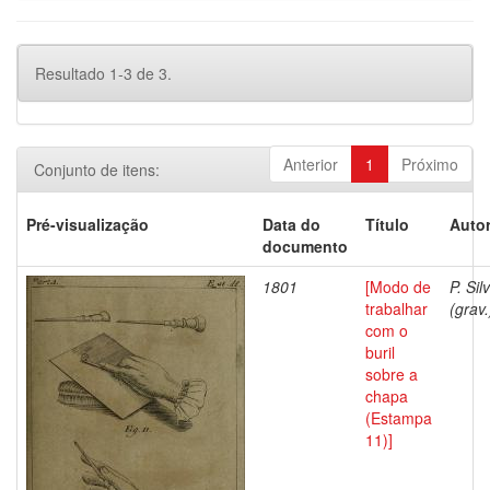
Resultado 1-3 de 3.
Anterior
1
Próximo
Conjunto de itens:
Pré-visualização
Data do
Título
Autor
documento
1801
[Modo de
P. Sil
trabalhar
(grav.
com o
buril
sobre a
chapa
(Estampa
11)]