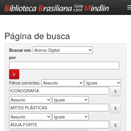
Skip
navigation
Página de busca
Buscar em:
por
Filtros correntes: