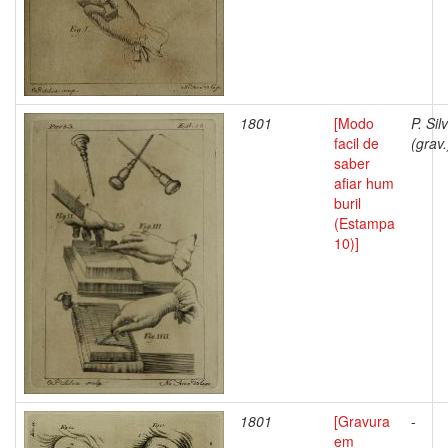
1801
[Modo
P. Sil
facil de
(grav.
saber
afiar hum
buril
(Estampa
10)]
1801
[Gravura
-
em