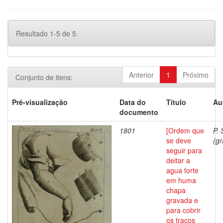
Resultado 1-5 de 5.
Anterior
1
Próximo
Conjunto de itens:
Pré-visualização
Data do
Título
Au
documento
1801
[Ordem que
P. 
se deve
(gr
seguir para
deitar a
agua forte
em huma
chapa
gravada e
para cobrir
os traços