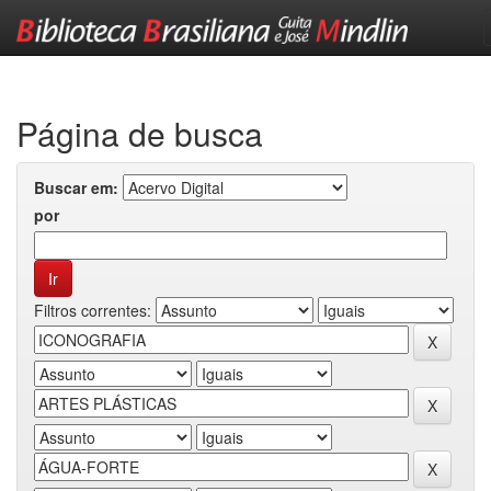
Skip
navigation
Página de busca
Buscar em:
por
Filtros correntes: