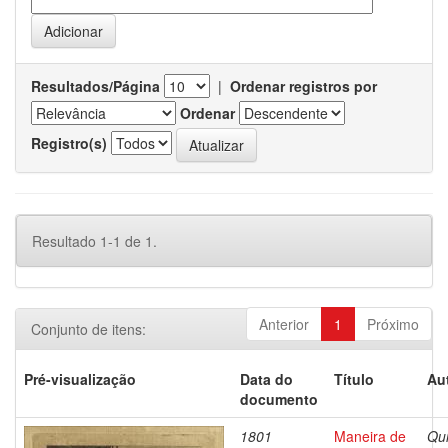
Resultados/Página
|
Ordenar registros por
Ordenar
Registro(s)
Resultado 1-1 de 1.
Anterior
1
Próximo
Conjunto de itens:
Pré-visualização
Data do
Título
Au
documento
1801
Maneira de
Qui