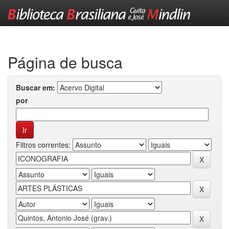
Skip
navigation
Página de busca
Buscar em:
por
Filtros correntes: