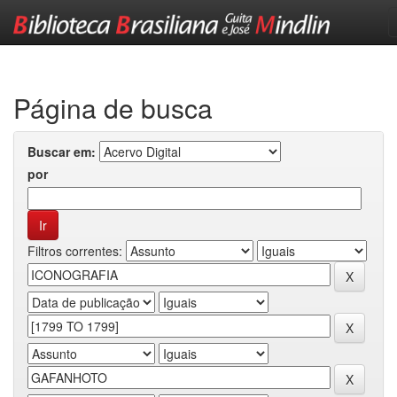
Skip
navigation
Página de busca
Buscar em:
por
Filtros correntes: