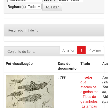
Registro(s)
Resultado 1-1 de 1.
Anterior
1
Próximo
Conjunto de itens:
Pré-visualização
Data do
Título
Aut
documento
1799
[Insetos
Alm
que
Fra
atacam os
To
algodoeiros
de,
- Tipos de
186
gafanhotos
(gra
(Estampas