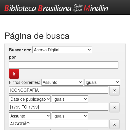
Skip
navigation
Página de busca
Buscar em:
por
Filtros correntes: