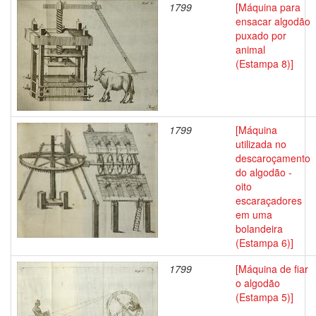
1799
[Máquina para
ensacar algodão
puxado por
animal
(Estampa 8)]
1799
[Máquina
utilizada no
descaroçamento
do algodão -
oito
escaraçadores
em uma
bolandeira
(Estampa 6)]
1799
[Máquina de fiar
o algodão
(Estampa 5)]