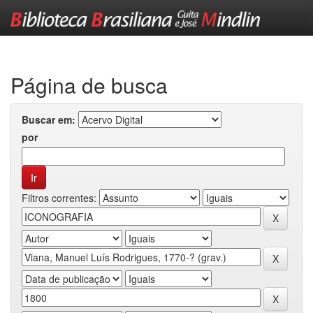
Skip
navigation
Página de busca
Buscar em:
por
Filtros correntes: