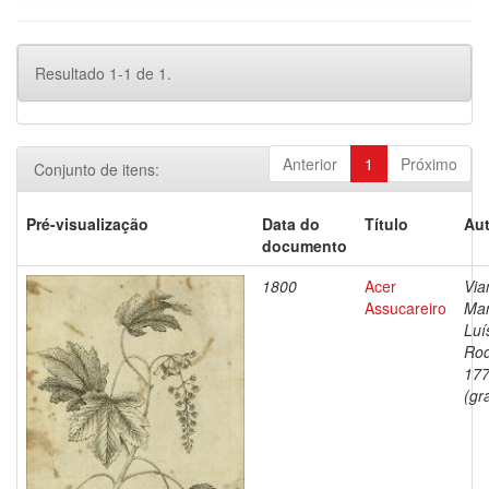
Resultado 1-1 de 1.
Anterior
1
Próximo
Conjunto de itens:
Pré-visualização
Data do
Título
Aut
documento
1800
Acer
Via
Assucareiro
Ma
Luí
Rod
177
(gr