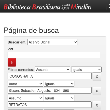
Skip
navigation
Página de busca
Buscar em:
por
Filtros correntes: