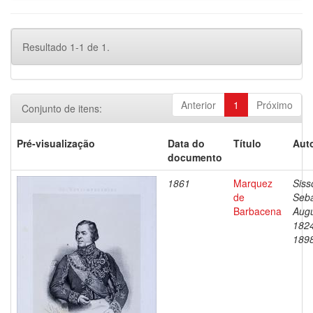
Resultado 1-1 de 1.
Anterior
1
Próximo
Conjunto de itens:
Pré-visualização
Data do
Título
Auto
documento
1861
Marquez
Siss
de
Seba
Barbacena
Augu
182
189