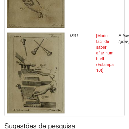
1801
[Modo
P. Sil
facil de
(grav.
saber
afiar hum
buril
(Estampa
10)]
Sugestões de pesquisa