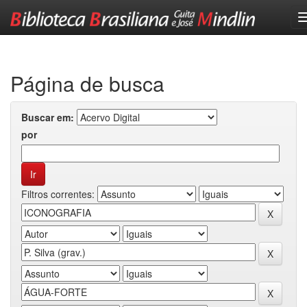
Skip
navigation
Página de busca
Buscar em:
por
Filtros correntes: