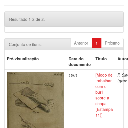
Resultado 1-2 de 2.
Anterior
1
Próximo
Conjunto de itens:
Pré-visualização
Data do
Título
Autor
documento
1801
[Modo de
P. Sil
trabalhar
(grav.
com o
buril
sobre a
chapa
(Estampa
11)]