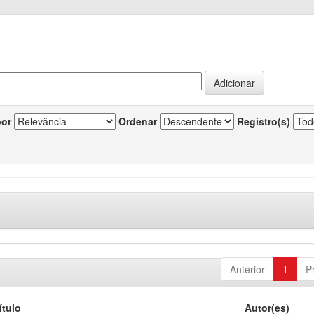
por
Ordenar
Registro(s)
Anterior
1
P
ítulo
Autor(es)