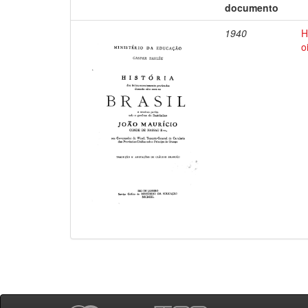
documento
1940
H
o