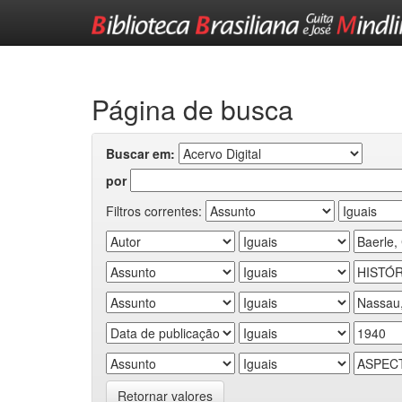
Skip
navigation
Página de busca
Buscar em:
por
Filtros correntes:
Retornar valores