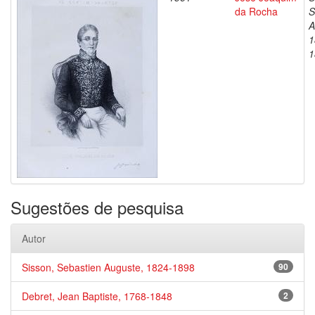
da Rocha
S
A
1
1
Sugestões de pesquisa
Autor
Sisson, Sebastien Auguste, 1824-1898
90
Debret, Jean Baptiste, 1768-1848
2