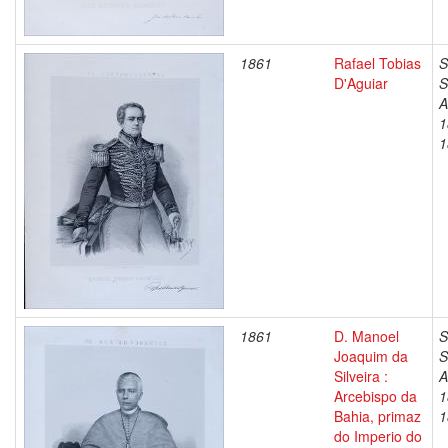
1861
Rafael Tobias
S
D'Aguiar
S
A
1
1
1861
D. Manoel
S
Joaquim da
S
Silveira :
A
Arcebispo da
1
Bahia, primaz
1
do Imperio do