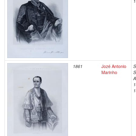
1
1861
Jozé Antonio
S
Marinho
S
A
1
1