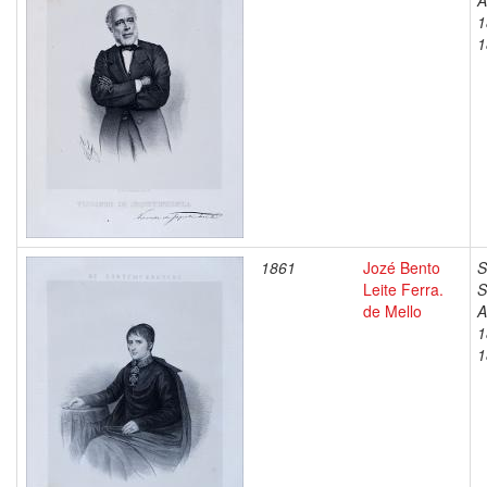
A
1
1
1861
Jozé Bento
S
Leite Ferra.
S
de Mello
A
1
1