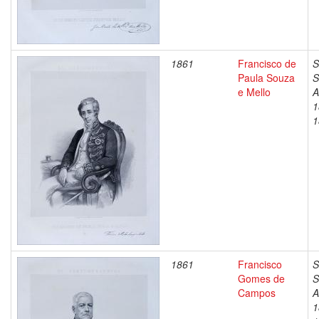
1861
Francisco de
S
Paula Souza
S
e Mello
A
1
1
1861
Francisco
S
Gomes de
S
Campos
A
1