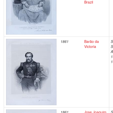
Brazil
1861
Barão da
S
Victoria
S
A
1
1
1861
Jose Joaquim
S