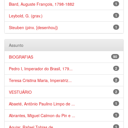
Biard, Auguste François, 1798-1882
1
Leybold, G. (grav.)
1
Steuben (pinx. [desenhou])
1
Assunto
BIOGRAFIAS
90
Pedro I, Imperador do Brasil, 179...
2
Teresa Cristina Maria, Imperatriz...
2
VESTUÁRIO
2
Abaeté, Antônio Paulino Limpo de ...
1
Abrantes, Miguel Calmon du Pin e ...
1
Aguiar, Rafael Tobias de
1