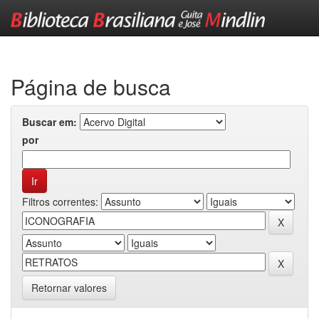
Skip
navigation
Página de busca
Buscar em:
por
Filtros correntes:
Retornar valores