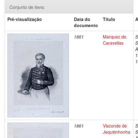
Conjunto de itens:
Pré-visualização
Data do
Título
A
documento
1861
Marquez de
S
Caravellas
S
A
1
1
1861
Visconde de
S
Jequitinhonha
S