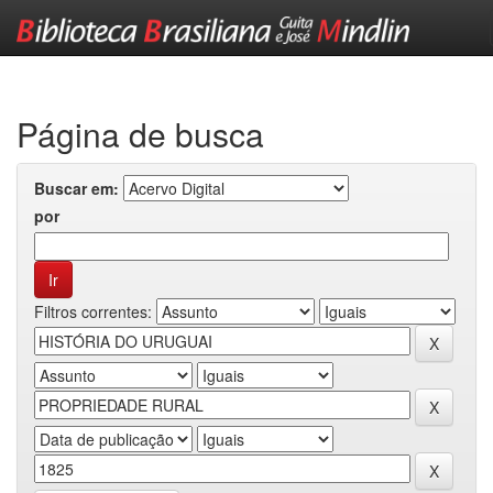
Skip
navigation
Página de busca
Buscar em:
por
Filtros correntes: