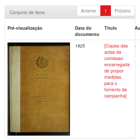
Anterior
1
Próximo
Conjunto de itens:
Pré-visualização
Data do
Título
Au
documento
1825
[Copias das
-
actas da
comissao
encarregada
de propor
medidas
para o
fomento da
campanha]