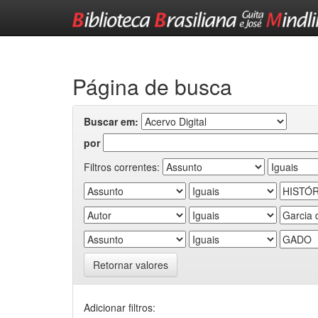
Skip
navigation
Página de busca
Buscar em:
por
Filtros correntes:
Retornar valores
Adicionar filtros: