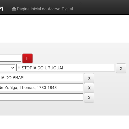
-->
Página inicial do Acervo Digital