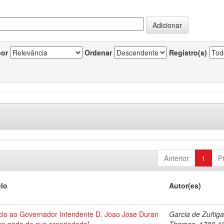
por
Ordenar
Registro(s)
Anterior
1
P
ulo
Autor(es)
icio ao Governador Intendente D. Joao Jose Duran
Garcia de Zuñiga