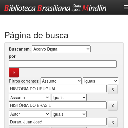
Skip
navigation
Página de busca
Buscar em:
por
Filtros correntes: