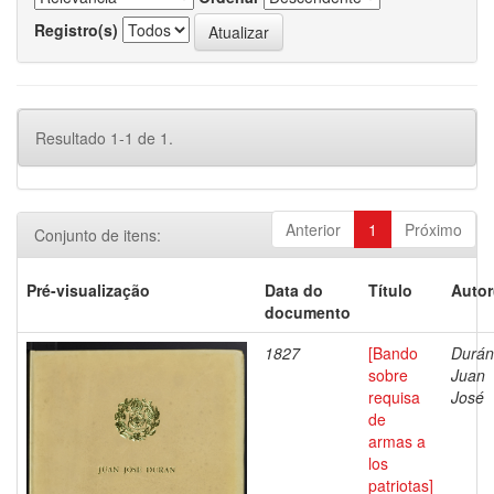
Registro(s)
Resultado 1-1 de 1.
Anterior
1
Próximo
Conjunto de itens:
Pré-visualização
Data do
Título
Autor
documento
1827
[Bando
Durán
sobre
Juan
requisa
José
de
armas a
los
patriotas]