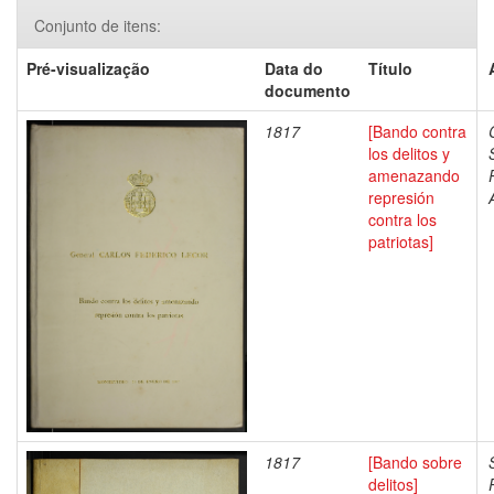
Conjunto de itens:
Pré-visualização
Data do
Título
documento
1817
[Bando contra
los delitos y
amenazando
represión
contra los
patriotas]
1817
[Bando sobre
delitos]