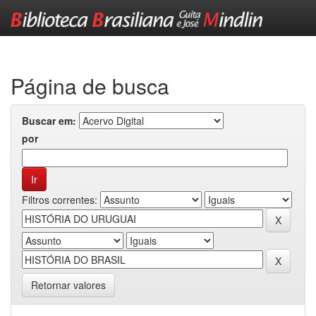
Skip
navigation
Página de busca
Buscar em:
por
Filtros correntes:
Retornar valores