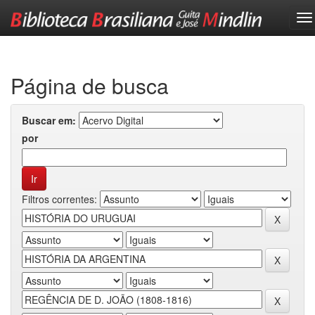
Skip
navigation
Página de busca
Buscar em:
por
Filtros correntes: