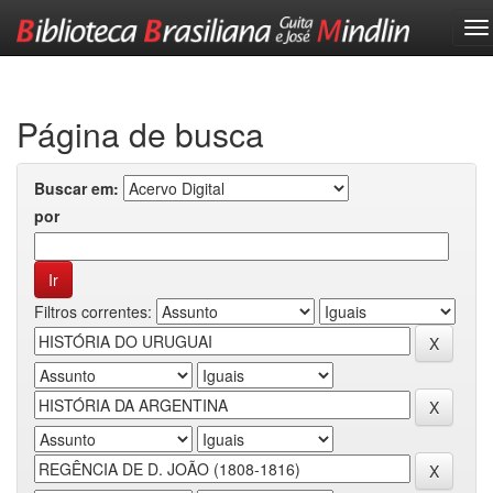
Skip
navigation
Página de busca
Buscar em:
por
Filtros correntes: