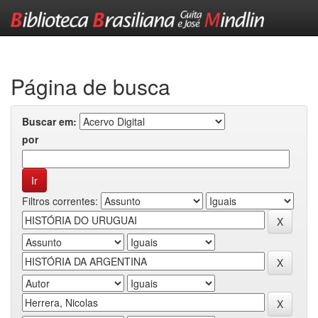
Skip
navigation
Página de busca
Buscar em:
por
Filtros correntes: