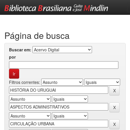
Skip
navigation
Página de busca
Buscar em:
por
Filtros correntes: