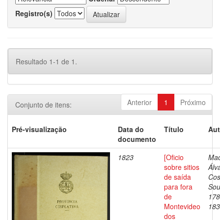
Registro(s)
Resultado 1-1 de 1.
Anterior
1
Próximo
Conjunto de itens:
Pré-visualização
Data do
Título
Aut
documento
1823
[Oficio
Mac
sobre sitios
Álv
de saída
Cos
para fora
Sou
de
178
Montevideo
183
dos