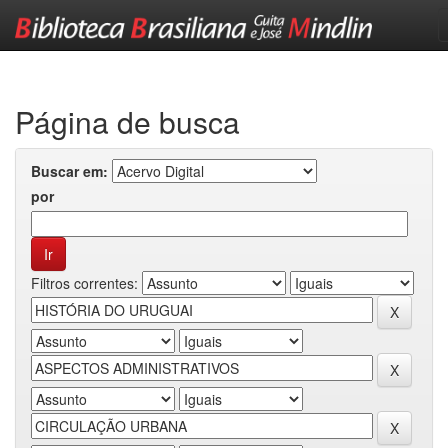
Skip
navigation
Página de busca
Buscar em:
por
Filtros correntes: