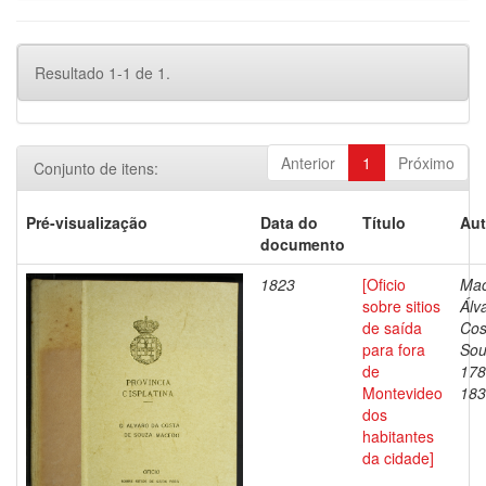
Resultado 1-1 de 1.
Anterior
1
Próximo
Conjunto de itens:
Pré-visualização
Data do
Título
Aut
documento
1823
[Oficio
Mac
sobre sitios
Álv
de saída
Cos
para fora
Sou
de
178
Montevideo
183
dos
habitantes
da cidade]