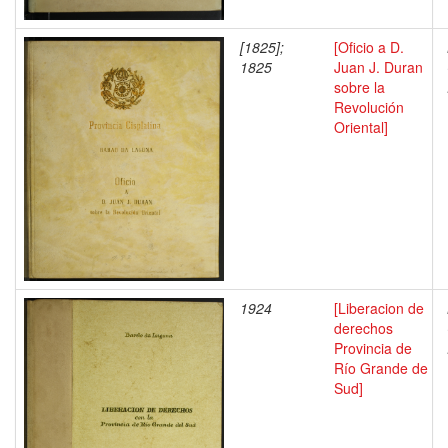
[1825];
[Oficio a D.
1825
Juan J. Duran
sobre la
Revolución
Oriental]
1924
[Liberacion de
derechos
Provincia de
Río Grande de
Sud]