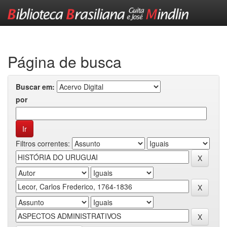
Skip
navigation
Página de busca
Buscar em:
por
Filtros correntes: