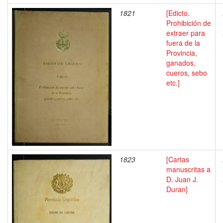
1821
[Edicto.
Prohibición de
extraer para
fuera de la
Provincia,
ganados,
cueros, sebo
etc.]
1823
[Cartas
manuscritas a
D. Juan J.
Duran]