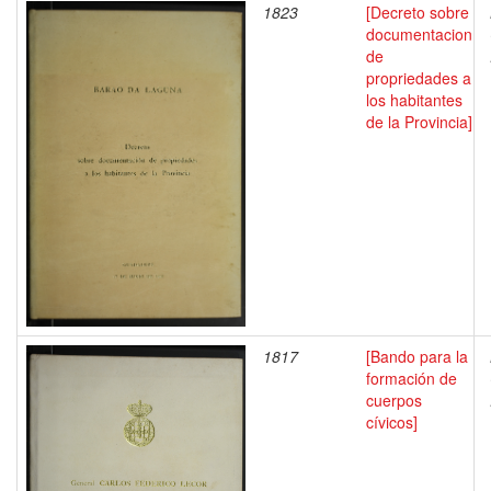
1823
[Decreto sobre
documentacion
de
propriedades a
los habitantes
de la Provincia]
1817
[Bando para la
formación de
cuerpos
cívicos]