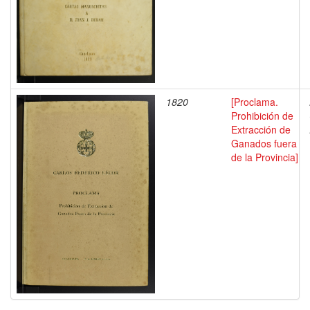
1820
[Proclama.
Prohibición de
Extracción de
Ganados fuera
de la Provincia]