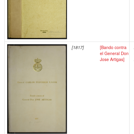
[1817]
[Bando contra
el General Don
Jose Artigas]