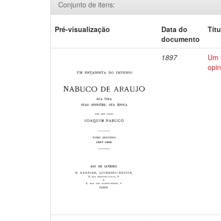
Conjunto de itens:
Pré-visualização
Data do
Títu
documento
1897
Um e
opin