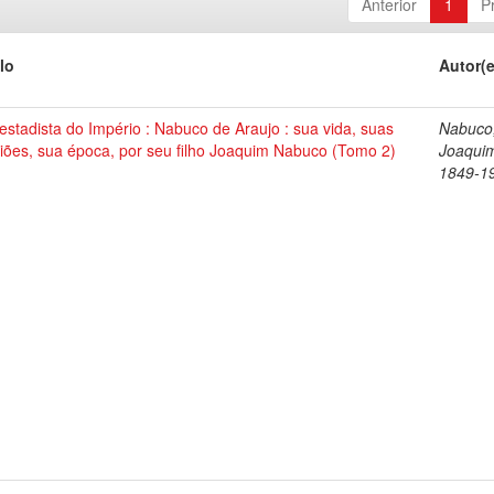
Anterior
1
P
lo
Autor(
stadista do Império : Nabuco de Araujo : sua vida, suas
Nabuco
iões, sua época, por seu filho Joaquim Nabuco (Tomo 2)
Joaqui
1849-1