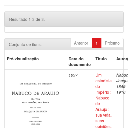
Resultado 1-3 de 3.
Anterior
1
Próximo
Conjunto de itens:
Pré-visualização
Data do
Título
Autor
documento
1897
Um
Nabuc
estadista
Joaqu
do
1849-
Império :
1910
Nabuco
de
Araujo :
sua vida,
suas
opiniões,