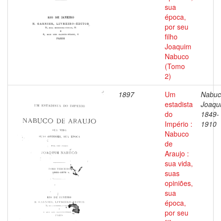
sua
época,
por seu
filho
Joaquim
Nabuco
(Tomo
2)
1897
Um
Nabuc
estadista
Joaqu
do
1849-
Império :
1910
Nabuco
de
Araujo :
sua vida,
suas
opiniões,
sua
época,
por seu