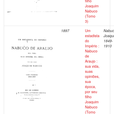
filho
Joaquim
Nabuco
(Tomo
3)
1897
Um
Nabuc
estadista
Joaqu
do
1849-
Império :
1910
Nabuco
de
Araujo :
sua vida,
suas
opiniões,
sua
época,
por seu
filho
Joaquim
Nabuco
(Tomo