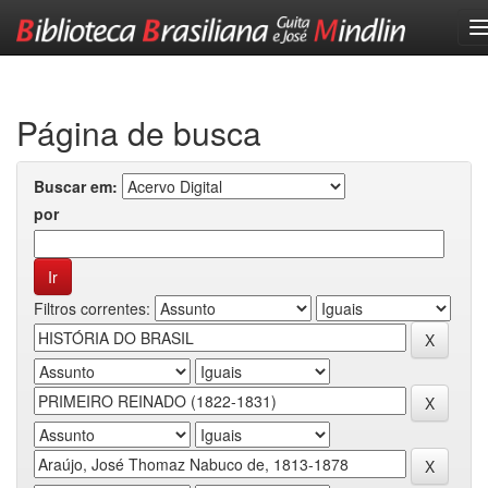
Skip
navigation
Página de busca
Buscar em:
por
Filtros correntes: