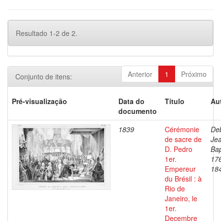
Resultado 1-2 de 2.
Anterior
1
Próximo
Conjunto de itens:
Pré-visualização
Data do
Título
Au
documento
1839
Cérémonie
Deb
de sacre de
Je
D. Pedro
Bap
1er.
17
Empereur
18
du Brésil : à
Rio de
Janeiro, le
1er.
Decembre