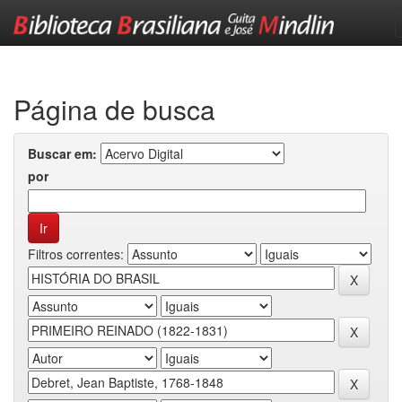
Skip
navigation
Página de busca
Buscar em:
por
Filtros correntes: