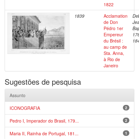
1822
1839
Acclamation
Deb
de Don
Je
Pédro 1er
Bap
Empereur
17
du Brésil :
18
au camp de
Sta. Anna,
à Rio de
Janeiro
Sugestões de pesquisa
Assunto
ICONOGRAFIA
2
Pedro I, Imperador do Brasil, 179...
2
Maria II, Rainha de Portugal, 181...
1