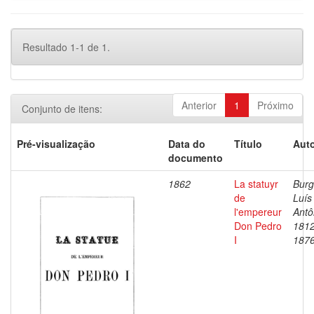
Resultado 1-1 de 1.
Anterior
1
Próximo
Conjunto de itens:
Pré-visualização
Data do
Título
Auto
documento
1862
La statuyr
Burg
de
Luís
l'empereur
Antô
Don Pedro
1812
I
187