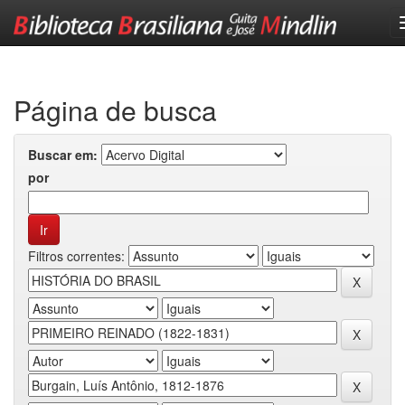
Skip
navigation
Página de busca
Buscar em:
por
Filtros correntes: