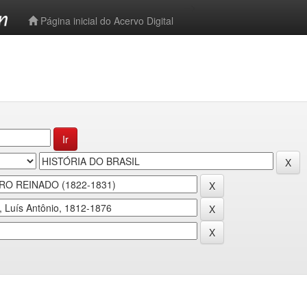
-->
Página inicial do Acervo Digital