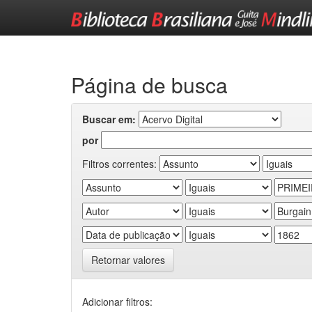
Skip
navigation
Página de busca
Buscar em:
por
Filtros correntes:
Retornar valores
Adicionar filtros: