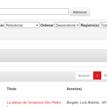
por
Ordenar
Registro(s)
Anterior
1
P
Título
Autor(es)
La statuyr de l'empereur Don Pedro
Burgain, Luís Antônio, 18