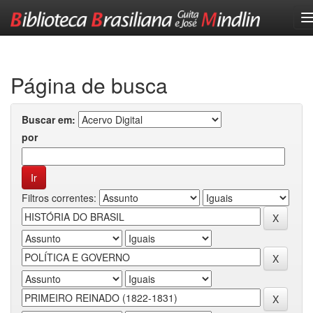
Skip
navigation
Página de busca
Buscar em:
por
Filtros correntes: