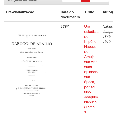
Pré-visualização
Data do
Título
Autor
documento
1897
Um
Nabuc
estadista
Joaqu
do
1849-
Império :
1910
Nabuco
de
Araujo :
sua vida,
suas
opiniões,
sua
época,
por seu
filho
Joaquim
Nabuco
(Tomo
1)