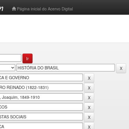
-->
Página inicial do Acervo Digital