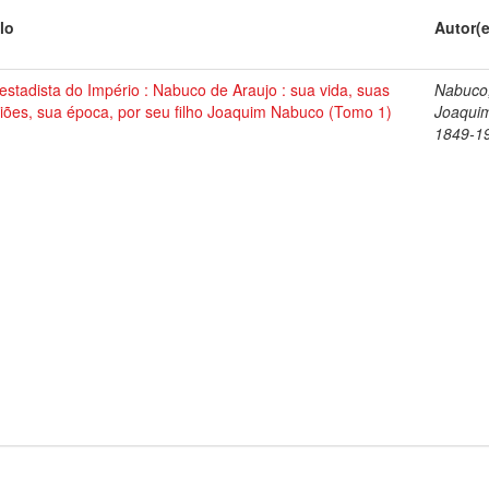
lo
Autor(
stadista do Império : Nabuco de Araujo : sua vida, suas
Nabuco
iões, sua época, por seu filho Joaquim Nabuco (Tomo 1)
Joaqui
1849-1