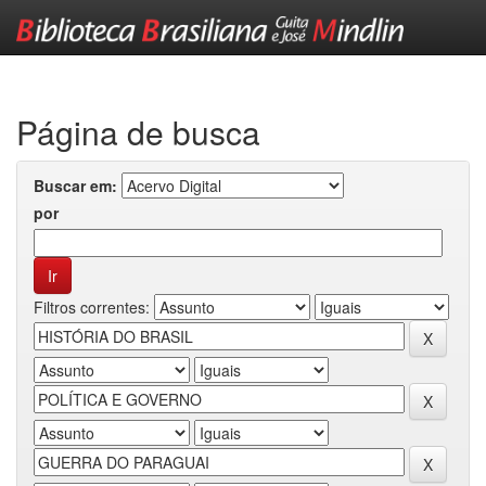
Skip
navigation
Página de busca
Buscar em:
por
Filtros correntes: