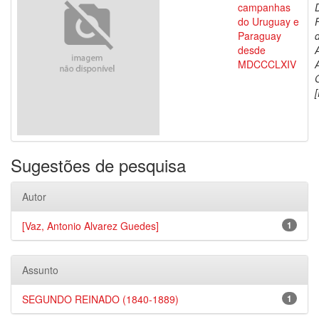
campanhas
do Uruguay e
Paraguay
d
desde
MDCCCLXIV
[
Sugestões de pesquisa
Autor
[Vaz, Antonio Alvarez Guedes]
1
Assunto
SEGUNDO REINADO (1840-1889)
1