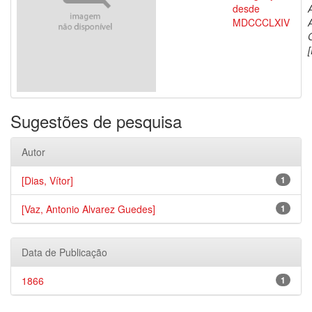
desde
MDCCCLXIV
[
Sugestões de pesquisa
Autor
[Dias, Vítor]
1
[Vaz, Antonio Alvarez Guedes]
1
Data de Publicação
1866
1