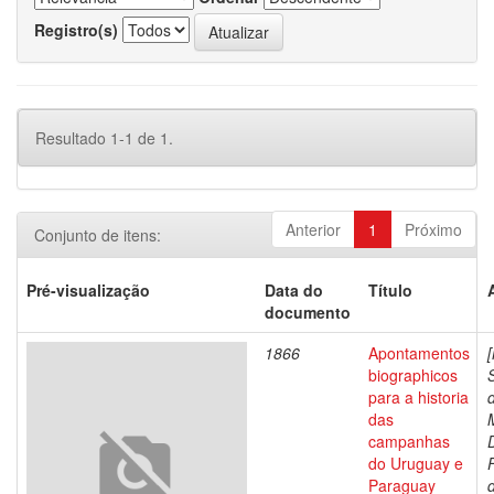
Registro(s)
Resultado 1-1 de 1.
Anterior
1
Próximo
Conjunto de itens:
Pré-visualização
Data do
Título
documento
1866
Apontamentos
biographicos
para a historia
das
campanhas
do Uruguay e
Paraguay
d