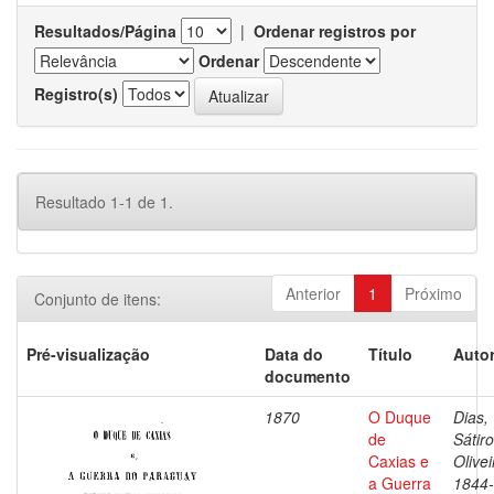
Resultados/Página
|
Ordenar registros por
Ordenar
Registro(s)
Resultado 1-1 de 1.
Anterior
1
Próximo
Conjunto de itens:
Pré-visualização
Data do
Título
Autor
documento
1870
O Duque
Dias,
de
Sátir
Caxias e
Olivei
a Guerra
1844-