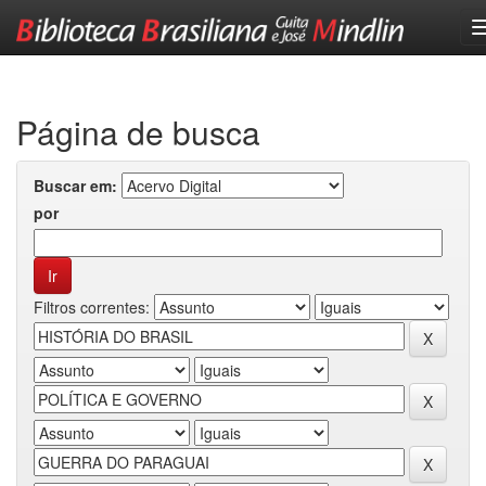
Skip
navigation
Página de busca
Buscar em:
por
Filtros correntes: