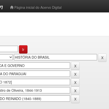
-->
Página inicial do Acervo Digital