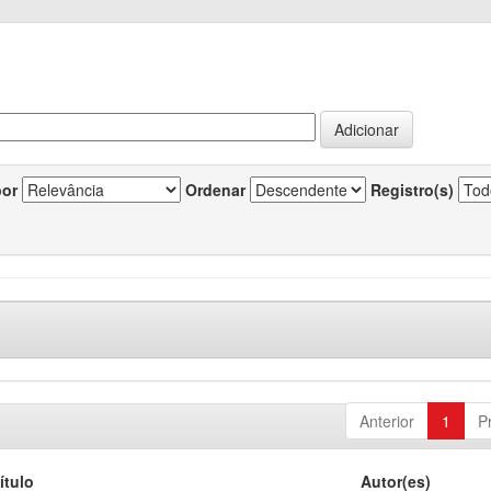
por
Ordenar
Registro(s)
Anterior
1
P
ítulo
Autor(es)