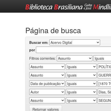
Skip
navigation
Página de busca
Buscar em:
por
Filtros correntes:
Retornar valores