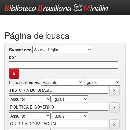
Skip
navigation
Página de busca
Buscar em:
por
Filtros correntes: