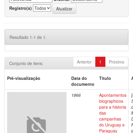
Registro(s)
Resultado 1-1 de 1.
Anterior
1
Próximo
Conjunto de itens:
Pré-visualização
Data do
Título
documento
1866
Apontamentos
biographicos
para a historia
das
campanhas
do Uruguay e
Paraguay
d