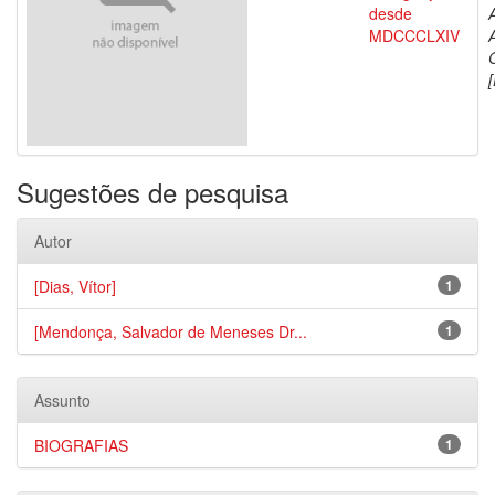
desde
MDCCCLXIV
[
Sugestões de pesquisa
Autor
[Dias, Vítor]
1
[Mendonça, Salvador de Meneses Dr...
1
Assunto
BIOGRAFIAS
1