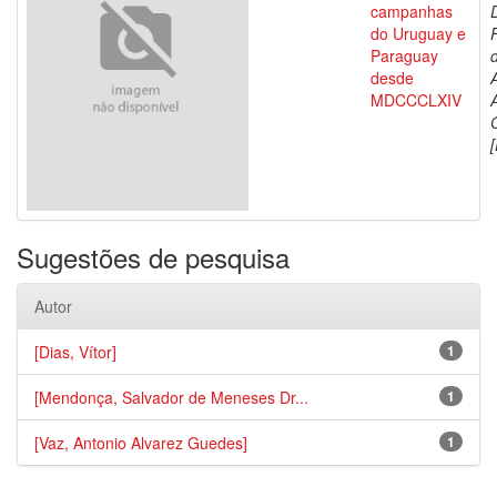
campanhas
do Uruguay e
Paraguay
d
desde
MDCCCLXIV
[
Sugestões de pesquisa
Autor
[Dias, Vítor]
1
[Mendonça, Salvador de Meneses Dr...
1
[Vaz, Antonio Alvarez Guedes]
1