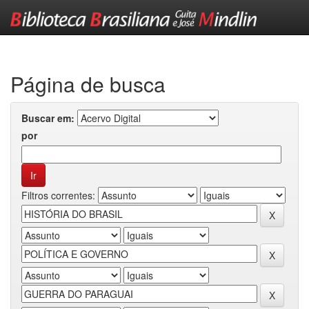
Skip
navigation
Página de busca
Buscar em:
por
Filtros correntes: