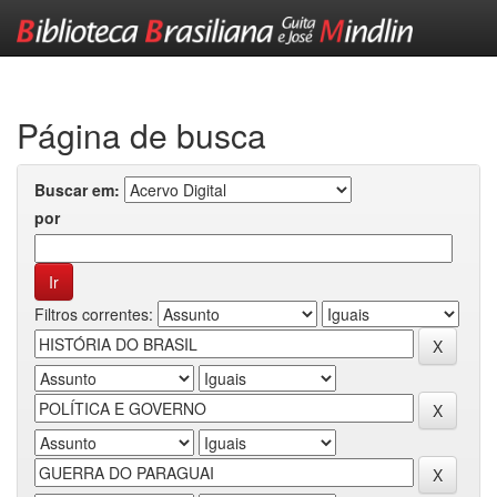
Skip
navigation
Página de busca
Buscar em:
por
Filtros correntes: