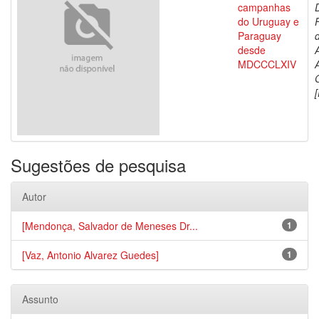
campanhas
do Uruguay e
Paraguay
d
desde
MDCCCLXIV
[
Sugestões de pesquisa
Autor
[Mendonça, Salvador de Meneses Dr...
1
[Vaz, Antonio Alvarez Guedes]
1
Assunto