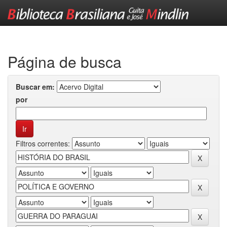
Skip
navigation
Página de busca
Buscar em:
por
Filtros correntes: