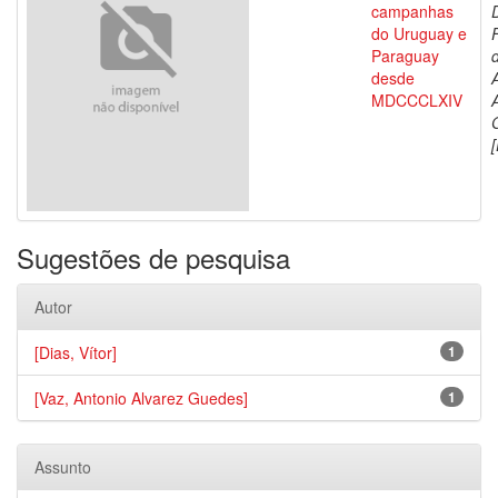
campanhas
do Uruguay e
Paraguay
d
desde
MDCCCLXIV
[
Sugestões de pesquisa
Autor
[Dias, Vítor]
1
[Vaz, Antonio Alvarez Guedes]
1
Assunto