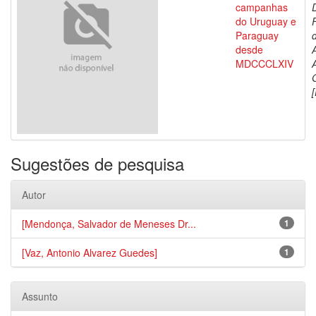
campanhas
do Uruguay e
Paraguay
d
desde
MDCCCLXIV
[
Sugestões de pesquisa
Autor
[Mendonça, Salvador de Meneses Dr...
1
[Vaz, Antonio Alvarez Guedes]
1
Assunto