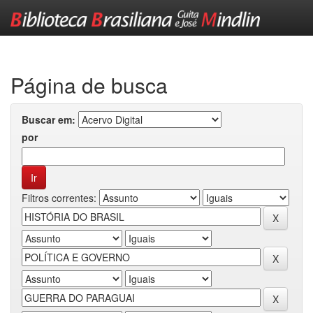
Skip
navigation
Página de busca
Buscar em:
por
Filtros correntes: