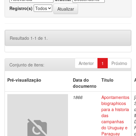
Registro(s)
Resultado 1-1 de 1.
Anterior
1
Próximo
Conjunto de itens:
Pré-visualização
Data do
Título
documento
1866
Apontamentos
biographicos
para a historia
das
campanhas
do Uruguay e
Paraguay
d