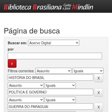
Skip
navigation
Página de busca
Buscar em:
por
Filtros correntes: