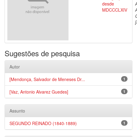
desde
MDCCCLXIV
[
Sugestões de pesquisa
Autor
[Mendonça, Salvador de Meneses Dr...
1
[Vaz, Antonio Alvarez Guedes]
1
Assunto
SEGUNDO REINADO (1840-1889)
1