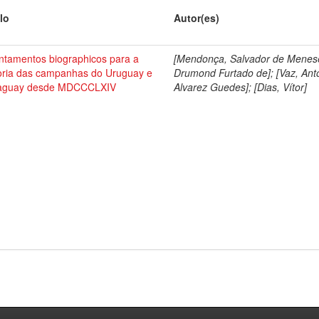
lo
Autor(es)
ntamentos biographicos para a
[Mendonça, Salvador de Menes
toria das campanhas do Uruguay e
Drumond Furtado de]; [Vaz, Ant
aguay desde MDCCCLXIV
Alvarez Guedes]; [Dias, Vítor]