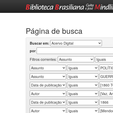
Skip
navigation
Página de busca
Buscar em:
por
Filtros correntes: