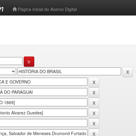
-->
Página inicial do Acervo Digital