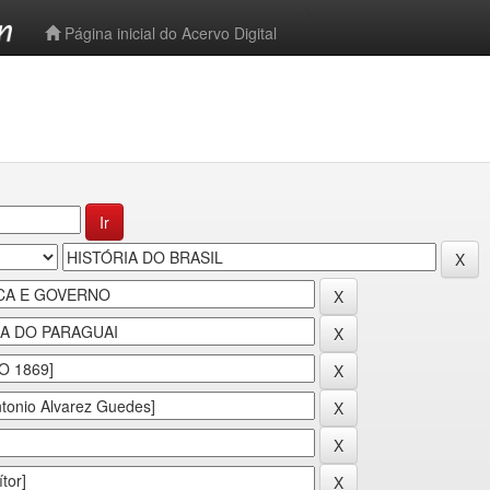
-->
Página inicial do Acervo Digital