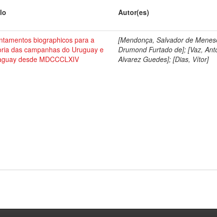
lo
Autor(es)
ntamentos biographicos para a
[Mendonça, Salvador de Menes
toria das campanhas do Uruguay e
Drumond Furtado de]; [Vaz, Ant
aguay desde MDCCCLXIV
Alvarez Guedes]; [Dias, Vítor]