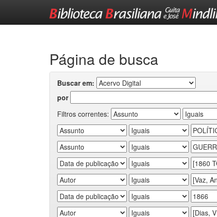
Skip
navigation
Página de busca
Buscar em:
por
Filtros correntes: