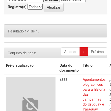
Registro(s)
Resultado 1-1 de 1.
Anterior
1
Próximo
Conjunto de itens:
Pré-visualização
Data do
Título
documento
1866
Apontamentos
biographicos
para a historia
das
campanhas
do Uruguay e
Paraguay
d