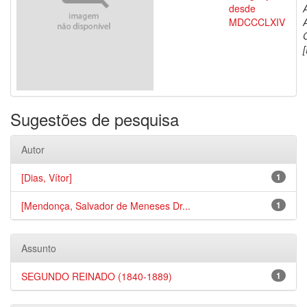
desde
MDCCCLXIV
[
Sugestões de pesquisa
Autor
[Dias, Vítor]
1
[Mendonça, Salvador de Meneses Dr...
1
Assunto
SEGUNDO REINADO (1840-1889)
1