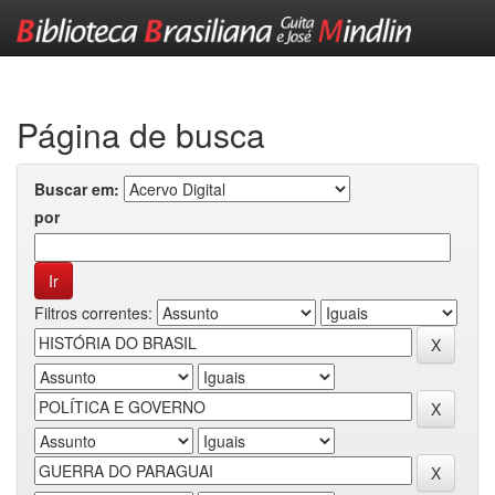
Skip
navigation
Página de busca
Buscar em:
por
Filtros correntes: