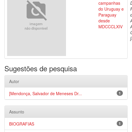
campanhas
do Uruguay e
Paraguay
d
desde
MDCCCLXIV
[
Sugestões de pesquisa
Autor
[Mendonça, Salvador de Meneses Dr...
1
Assunto
BIOGRAFIAS
1