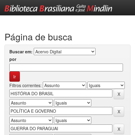
Skip
navigation
Página de busca
Buscar em:
por
Filtros correntes: